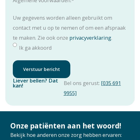
Algemene voorwaarden:
*
Uw gegevens worden alleen gebruikt om
contact met u op te nemen of om een afspraak
te maken. Zie ook onze
privacyverklaring
.
Ik ga akkoord
Verstuur bericht
Liever bellen? Dat
Bel ons gerust:
[035 691
kan!
9955]
Onze patiënten aan het woord!
Bekijk hoe anderen onze zorg hebben ervaren: