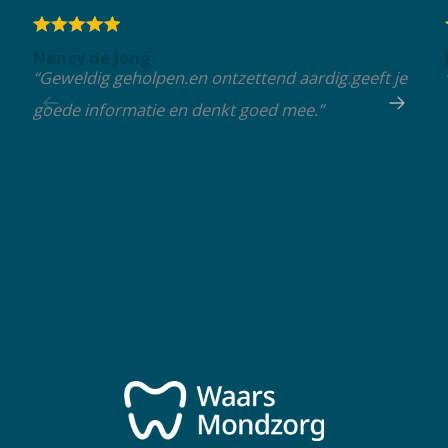
Nancy de Jong
“Geweldig geholpen.en ontzettend aardig.geeft je
goede informatie en denkt goed mee.”